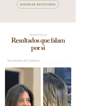
AGENDAR ESCOVARIA
Nossos Serviços
PORTFÓLIO
Resultados que falam
por si
Resultados de Cabelos